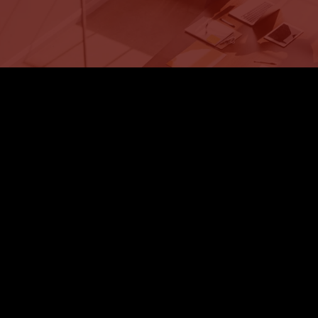
Teléfono:
01(55)92976611